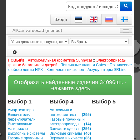
Входи
AllCar varuosad (menüü)
Стартовая
о Фирме
Помощь
НОВЫЙ!
Автомобильная косметика Sunnycar
::
Электроприводы
крышки багажника и дверей
::
Топливные шланги Gates
::
Технические
Контакт
клейкие ленты HPX
::
Комплекты пистонов
::
Аккумуляторы SRLine
Каталог / Выбор изделия
Отобразить найденные изделия 34096шт. -
Нажмите здесь
Договор и гарантии
Выбор 1
Выбор 4
Выбор 5
Входи
Амортизаторы
Автохимия и
Модуль заказа
0
продукт
Включатели/
автокосметика
(295)
переключатели
Газовые пружины и
Регистрация
Выставочные
электроприводы
(14)
материалы
Запчасти кузова
(256)
Выхлопные системы
Звуковые сигналы
(40)
Газовые пружины и
Зеркала и их части
(86)