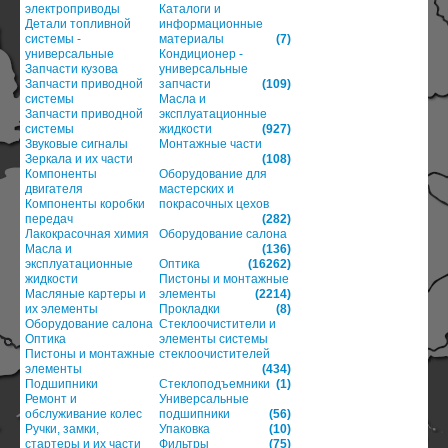
электроприводы
Каталоги и
Детали топливной
информационные
системы -
материалы
(7)
универсальные
Кондиционер -
Запчасти кузова
универсальные
Запчасти приводной
запчасти
(109)
системы
Масла и
Запчасти приводной
эксплуатационные
системы
жидкости
(927)
Звуковые сигналы
Монтажные части
Зеркала и их части
(108)
Компоненты
Оборудование для
двигателя
мастерских и
Компоненты коробки
покрасочных цехов
передач
(282)
Лакокрасочная химия
Оборудование салона
Масла и
(136)
эксплуатационные
Оптика
(16262)
жидкости
Пистоны и монтажные
Масляные картеры и
элементы
(2214)
их элементы
Прокладки
(8)
Оборудование салона
Стеклоочистители и
Оптика
элементы системы
Пистоны и монтажные
стеклоочистителей
элементы
(434)
Подшипники
Стеклоподъемники
(1)
Ремонт и
Универсальные
обслуживание колес
подшипники
(56)
Ручки, замки,
Упаковка
(10)
стартеры и их части
Фильтры
(75)